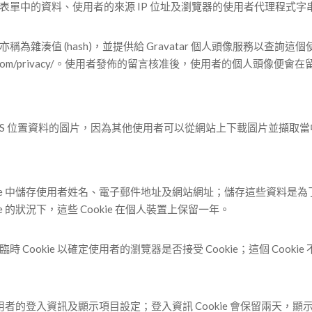
表單中的資料、使用者的來源 IP 位址及瀏覽器的使用者代理程式字
湊值 (hash)，並提供給 Gravatar 個人頭像服務以查詢這個使
ttic.com/privacy/。使用者發佈的留言核准後，使用者的個人頭像便
GPS 位置資料的圖片，因為其他使用者可以從網站上下載圖片並擷取
kie 中儲存使用者姓名、電子郵件地址及網站網址；儲存這些資料是
 的狀況下，這些 Cookie 在個人裝置上保留一年。
ookie 以確定使用者的瀏覽器是否接受 Cookie；這個 Coo
用者的登入資訊及顯示項目設定；登入資訊 Cookie 會保留兩天，顯示