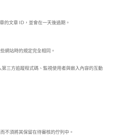
文章的文章 ID，並會在一天後過期。
這些網站時的規定完全相同。
嵌入第三方追蹤程式碼、監視使用者與嵌入內容的互動
，而不須將其保留在待審核的佇列中。