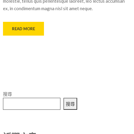
molestie, tellus quis pellentesque laoreet, leo lectus accumsan
ex, in condimentum magna nisl sit amet neque.
READ MORE
搜尋
搜尋