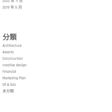
2022 年 11 月
2019 年 5 月
分類
Architecture
Awards
Construction
creative design
Financial
Marketing Plan
Oil & Gas
未分類