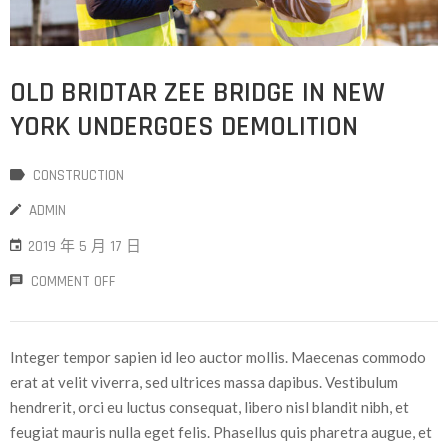
OLD BRIDTAR ZEE BRIDGE IN NEW
YORK UNDERGOES DEMOLITION
CONSTRUCTION
ADMIN
2019 年 5 月 17 日
COMMENT OFF
Integer tempor sapien id leo auctor mollis. Maecenas commodo
erat at velit viverra, sed ultrices massa dapibus. Vestibulum
hendrerit, orci eu luctus consequat, libero nisl blandit nibh, et
feugiat mauris nulla eget felis. Phasellus quis pharetra augue, et