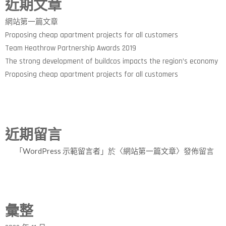
近期文章
網站第一篇文章
Proposing cheap apartment projects for all customers
Team Heathrow Partnership Awards 2019
The strong development of buildcos impacts the region’s economy
Proposing cheap apartment projects for all customers
近期留言
「
WordPress 示範留言者
」於〈
網站第一篇文章
〉發佈留言
彙整