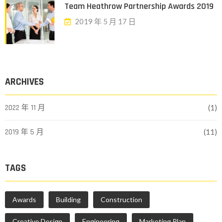
Team Heathrow Partnership Awards 2019
2019 年 5 月 17 日
ARCHIVES
2022 年 11 月
(1)
2019 年 5 月
(11)
TAGS
Awards
Building
Construction
Creative Design
Engineering
Marketing Plan