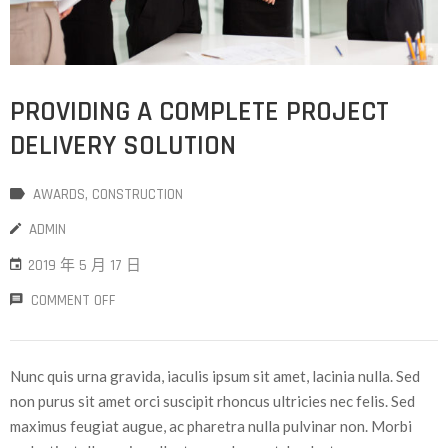
PROVIDING A COMPLETE PROJECT
DELIVERY SOLUTION
AWARDS
‚
CONSTRUCTION
ADMIN
2019 年 5 月 17 日
COMMENT OFF
Nunc quis urna gravida, iaculis ipsum sit amet, lacinia nulla. Sed
non purus sit amet orci suscipit rhoncus ultricies nec felis. Sed
maximus feugiat augue, ac pharetra nulla pulvinar non. Morbi