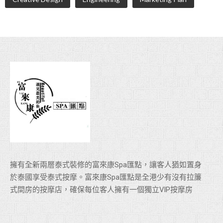
擁有全新兩層泰式裝修的富來康Spa匯點，讓客人猶如置身
於泰國享受泰式按摩。富來康Spa匯點是全港少有沒有拉簾
式間房的按摩店，確保每位客人擁有一個獨立VlP按摩房